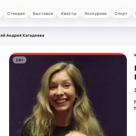
Стендап
Выставки
Квесты
Экскурсии
Спорт
лей Андрея Кагадеева
18+