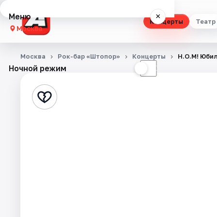
Меню
×
Концерты
Театр
Москва
Концерты
Москва
Рок-бар «Штопор»
Концерты
Н.О.М! Юби
Ночной режим
☀
☾
Театр
Стендап
Выставки
Квесты
Экскурсии
Спорт
События