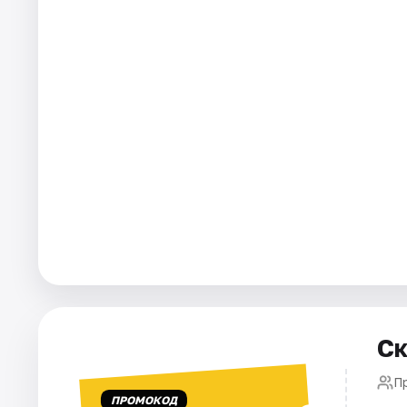
Города
Площадки
Артисты
Рейтинги
Ск
П
ПРОМОКОД