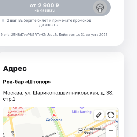
от 2 900 ₽
на Kassir.ru
2 шаг. Выберите билет и примените промокод
до оплаты
 erid: 25H8d7vbP8SRTvHZrUcdLB.
Действует до 31 августа 2026
Адрес
Рок-бар «Штопор»
Москва, ул. Шарикоподшипниковская, д. 38,
стр.1