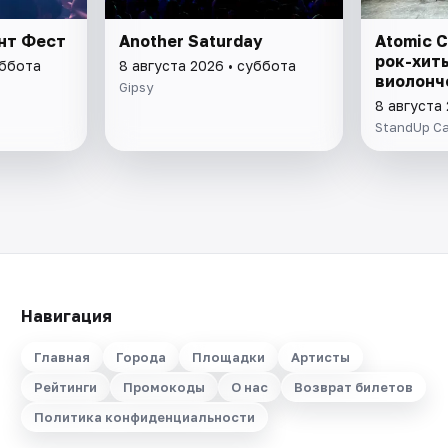
ант Фест
Another Saturday
Atomic C
рок-хит
уббота
8 августа 2026 • суббота
виолонч
Gipsy
8 августа
StandUp C
Навигация
Главная
Города
Площадки
Артисты
Рейтинги
Промокоды
О нас
Возврат билетов
Политика конфиденциальности