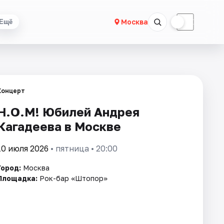
☀
☾
Москва
Ещё
Концерт
Н.О.М! Юбилей Андрея
Кагадеева в Москве
10 июля 2026
• пятница • 20:00
Город:
Москва
Площадка:
Рок-бар «Штопор»