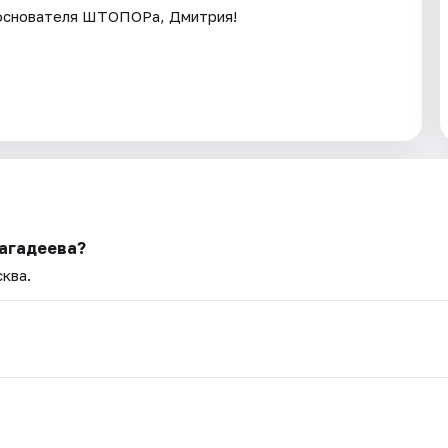
й основателя ШТОПОРа, Дмитрия!
Кагадеева?
сква.