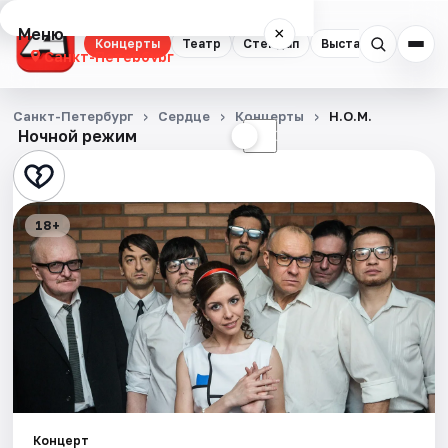
Меню
×
Концерты
Театр
Стендап
Выставки
Квест
Санкт-Петербург
Концерты
Санкт-Петербург
Сердце
Концерты
Н.О.М.
Ночной режим
☀
☾
Театр
Стендап
18+
Выставки
Квесты
Экскурсии
Спорт
События
Концерт