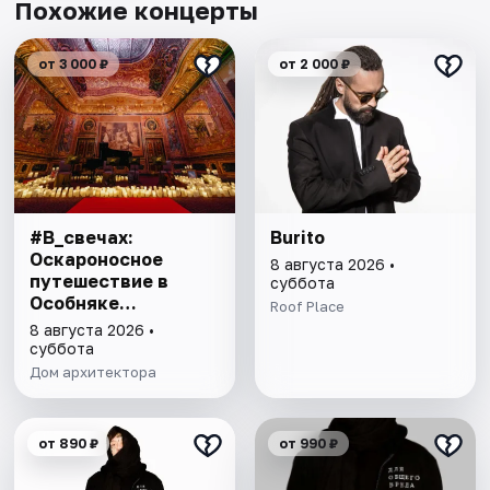
Похожие концерты
от 3 000 ₽
от 2 000 ₽
#В_свечах:
Burito
Оскароносное
8 августа 2026 •
путешествие в
суббота
Особняке
Roof Place
Половцова
8 августа 2026 •
суббота
Дом архитектора
от 890 ₽
от 990 ₽