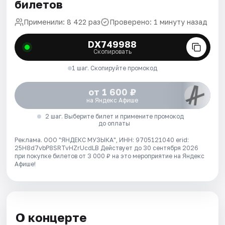
билетов
Применили: 8 422 раз
Проверено: 1 минуту назад
DX749988
Скопировать
1 шаг. Скопируйте промокод
от 1 600 ₽
на Яндекс Афише
2 шаг. Выберите билет и примените промокод
до оплаты
Реклама. ООО "ЯНДЕКС МУЗЫКА", ИНН: 9705121040 erid:
25H8d7vbP8SRTvHZrUcdLB
Действует до 30 сентября 2026
при покупке билетов от 3 000 ₽ на это мероприятие на Яндекс
Афише!
О концерте