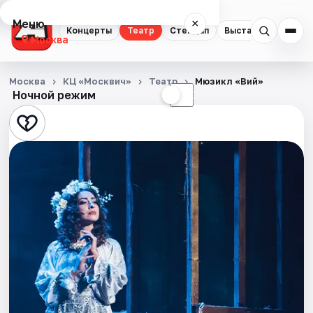
Меню
×
Концерты
Театр
Стендап
Выставки
Квест
Москва
Концерты
Москва
КЦ «Москвич»
Театр
Мюзикл «Вий»
Ночной режим
☀
☾
Театр
Стендап
Выставки
Квесты
Экскурсии
Спорт
События