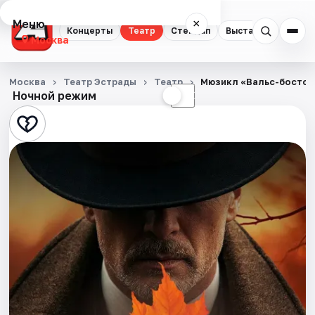
Меню
×
Концерты
Театр
Стендап
Выставки
Квест
Москва
Концерты
Москва
Театр Эстрады
Театр
Мюзикл «Вальс-бостон
Ночной режим
☀
☾
Театр
Стендап
Выставки
Квесты
Экскурсии
Спорт
События