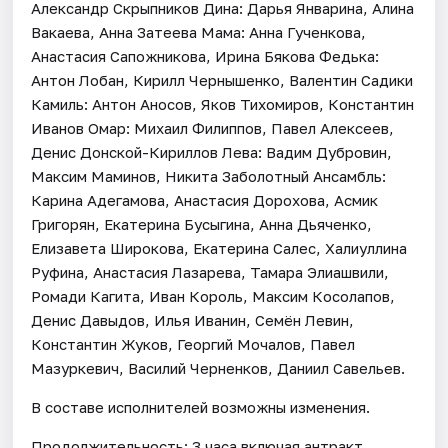
Александр Скрыпников Дина: Дарья Январина, Алина
Вакаева, Анна Затеева Мама: Анна Гученкова,
Анастасия Сапожникова, Ирина Бякова Федька:
Антон Лобан, Кирилл Чернышенко, Валентин Садики
Камиль: Антон Аносов, Яков Тихомиров, Константин
Иванов Омар: Михаил Филиппов, Павел Алексеев,
Денис Донской-Кириллов Лева: Вадим Дубровин,
Максим Маминов, Никита Заболотный Ансамбль:
Карина Адегамова, Анастасия Дорохова, Асмик
Григорян, Екатерина Бусыгина, Анна Дьяченко,
Елизавета Широкова, Екатерина Салес, Халиуллина
Руфина, Анастасия Лазарева, Тамара Элиашвили,
Ромади Кагита, Иван Король, Максим Косолапов,
Денис Давыдов, Илья Иванин, Семён Левин,
Константин Жуков, Георгий Мочалов, Павел
Мазуркевич, Василий Черненков, Даниил Савельев.
В составе исполнителей возможны изменения.
Продолжительность: 3 часа включая антракт