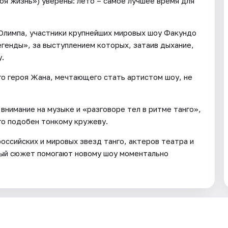
моя жизнь») уверены: лето – самое лучшее время для
-Олимпа, участники крупнейших мировых шоу Факундо
егенды», за выступлением которых, затаив дыхание,
.
го героя Жана, мечтающего стать артистом шоу, не
нимание на музыке и «разговоре тел в ритме танго»,
го подобен тонкому кружеву.
оссийских и мировых звезд танго, актеров театра и
ный сюжет помогают новому шоу моментально