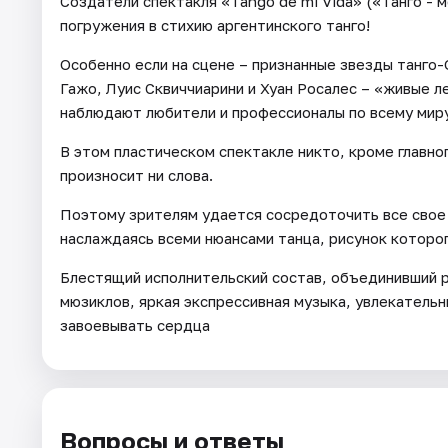
Создатели спектакля «Tango de mi Vida» («Танго - 
погружения в стихию аргентинского танго!
Особенно если на сцене – признанные звезды танго
Гажо, Луис Сквиччиарини и Хуан Росалес – «живые л
наблюдают любители и профессионалы по всему миру
В этом пластическом спектакле никто, кроме главно
произносит ни слова.
Поэтому зрителям удается сосредоточить все свое в
наслаждаясь всеми нюансами танца, рисунок которо
Блестящий исполнительский состав, объединивший р
мюзиклов, яркая экспрессивная музыка, увлекатель
завоевывать сердца
Вопросы и ответы