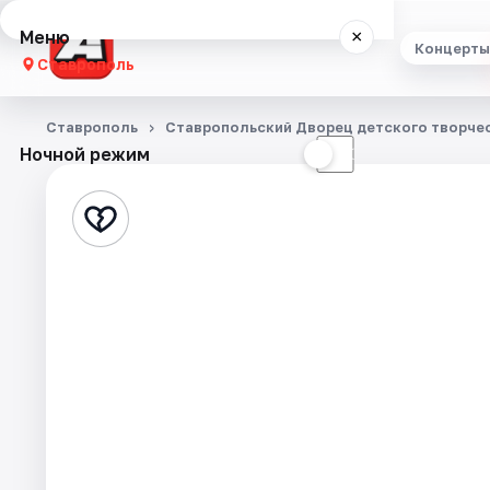
Меню
×
Концерты
Ставрополь
Концерты
Ставрополь
Ставропольский Дворец детского творче
Ночной режим
☀
☾
Театр
Стендап
Выставки
Спорт
События
Города