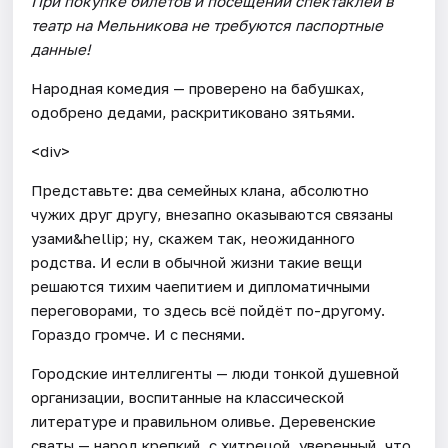
При покупке билетов и посещении спектаклей в
театр на Мельникова не требуются паспортные
данные!
Народная комедия — проверено на бабушках,
одобрено дедами, раскритиковано зятьями.
<div>
Представьте: два семейных клана, абсолютно
чужих друг другу, внезапно оказываются связаны
узами&hellip; ну, скажем так, неожиданного
родства. И если в обычной жизни такие вещи
решаются тихим чаепитием и дипломатичными
переговорами, то здесь всё пойдёт по-другому.
Гораздо громче. И с песнями.
Городские интеллигенты — люди тонкой душевной
организации, воспитанные на классической
литературе и правильном оливье. Деревенские
сваты — народ крепкий, с хитрецой, уверенный, что