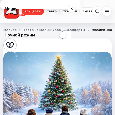
Меню
×
Концерты
Театр
Стендап
Выставки
Квест
Москва
Концерты
Москва
Театр на Мельникова
Концерты
Мюзикл-шоу
Ночной режим
☀
☾
Театр
Стендап
Выставки
Квесты
Экскурсии
Спорт
События