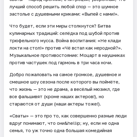
лучший способ решить любой спор — это шумное
застолье с душевными криками: «Выпей с нами!».
Что будет, если эти миры столкнутся? Битва
кулинарных традиций: селёдка под шубой против
трюфельного мусса. Война воспитания: «Не клади
локти на стол!» против «Чё встал как неродной?».
Музыкальное противостояние: Моцарт в наушниках
против частушек под гармонь в три часа ночи.
Добро пожаловать на самое громкое, душевное и
смешное шоу сезона после которого вы поймёте,
что жизнь — это не драма, а весёлый мюзикл, где
все фальшивят (кроме наших актеров!), но
стараются от души (наши актеры тоже!).
«Сваты» — это про то, как совершенно разные люди
вдруг понимают, что они&hellip; ну, если не одна
семья, то уж точно одна большая комедийная