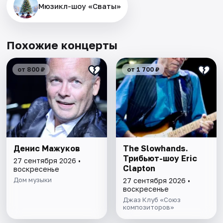
Мюзикл-шоу «Сваты»
Похожие концерты
от 800 ₽
от 1 700 ₽
Денис Мажуков
The Slowhands.
Трибьют-шоу Eric
27 сентября 2026 •
Clapton
воскресенье
Дом музыки
27 сентября 2026 •
воскресенье
Джаз Клуб «Союз
композиторов»