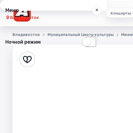
Меню
×
Концерты
Владивосток
Концерты
Владивосток
Муниципальный Центр культуры
Мюзи
Ночной режим
☀
☾
Театр
Стендап
Экскурсии
Спорт
События
Города