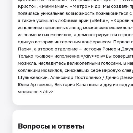
Кристо», «Маммамия», «Метро» и др. Мы создали п
появилась уникальная возможность познакомиться с
а также услышать любимые арии («Belle», «Короли 
исполнении признанных звезд московских мюзиклов.
из знаменитых мюзиклов, а демонстрируются отрывк
единую историю интересным конферансом. Первое о
Пари», а второе отделение — история Ромео и Джул
Только «живое» исполнение!</div><div>Вы соверши
мюзикла, насладитесь великолепными голосами. В н
коллекции мюзиклов, снискавших себе мировую славу
Шульжевский, Александр Постоленко / Денис Дэмки
Юлия Артемова, Виктория Канаткина и другие ведущ
мюзиклов.</div>
Вопросы и ответы