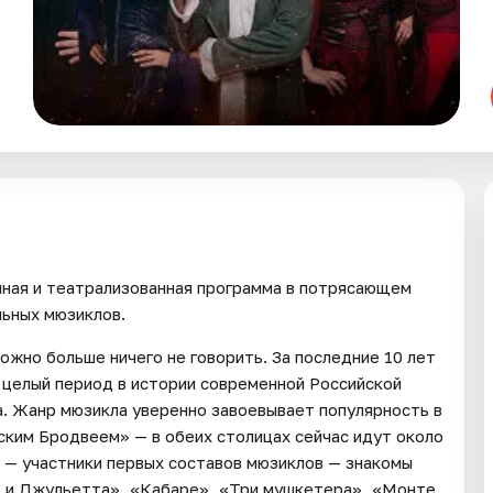
нная и театрализованная программа в потрясающем
льных мюзиклов.
можно больше ничего не говорить. За последние 10 лет
й целый период в истории современной Российской
а. Жанр мюзикла уверенно завоевывает популярность в
ским Бродвеем» — в обеих столицах сейчас идут около
 — участники первых составов мюзиклов — знакомы
 и Джульетта», «Кабаре», «Три мушкетера», «Монте