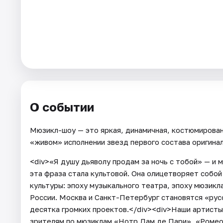
Площадки
Артисты
Рейтинги
О событии
Мюзикл-шоу — это яркая, динамичная, костюмирова
«живом» исполнении звезд первого состава оригина
<div>«Я душу дьяволу продам за ночь с тобой» — и 
эта фраза стала культовой. Она олицетворяет собо
культуры: эпоху музыкального театра, эпоху мюзикл
России. Москва и Санкт-Петербург становятся «рус
десятка громких проектов.</div><div>Наши артисты
зрителям по мюзиклам «Нотр Дам де Пари», «Ромео