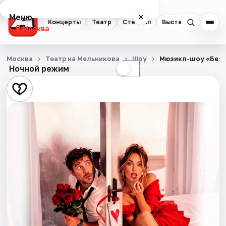
Меню
×
Концерты
Театр
Стендап
Выставки
Квест
Москва
Концерты
Москва
Театр на Мельникова
Шоу
Мюзикл-шоу «Безу
Ночной режим
☀
☾
Театр
Стендап
Выставки
Квесты
Экскурсии
Спорт
События