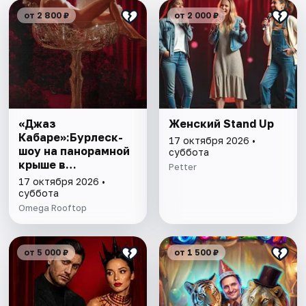
от 2 800 ₽
от 2 000 ₽
«Джаз
Женский Stand Up
Кабаре»:Бурлеск-
17 октября 2026 •
шоу на панорамной
суббота
крыше в
Petter
сопровождении
17 октября 2026 •
живого джаза! 18+
суббота
Omega Rooftop
от 5 000 ₽
от 1 500 ₽