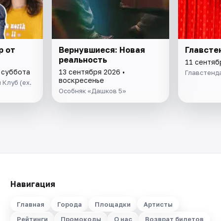
p от
Вернувшиеся: Новая
Главсте
реальность
11 сентяб
 суббота
13 сентября 2026 •
Главстенд
воскресенье
Клуб (ex.
Особняк «Дашков 5»
Навигация
Главная
Города
Площадки
Артисты
Рейтинги
Промокоды
О нас
Возврат билетов