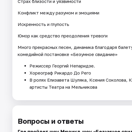
Страх близости и уязвимости
Конфликт между разумом и эмоциями
Искренность и глупость
Юмор как средство преодоления тревоги
Много прекрасных песен, динамика благодаря балету
комедийной постановке «Безумное свидание»
Режиссер Георгий Непаридзе.
Хореограф Рикардо До Рего
В ролях Елизавета Шуляка, Ксения Соколова, 
артисты Театра на Мельникова
Вопросы и ответы
Где пройдет шоу Мюзикл-шоу «Безумное сви