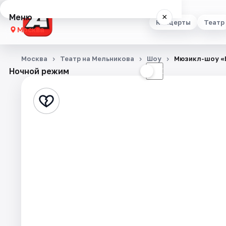
Меню
×
Концерты
Театр
Москва
Концерты
Москва
Театр на Мельникова
Шоу
Мюзикл-шоу «
Ночной режим
☀
☾
Театр
Стендап
Выставки
Квесты
Экскурсии
Спорт
События