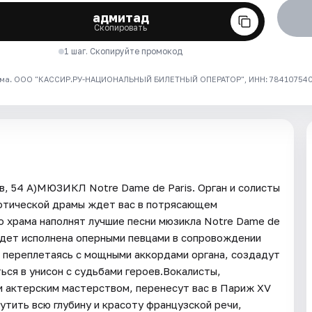
адмитад
Скопировать
1 шаг. Скопируйте промокод
ма. ООО "КАССИР.РУ-НАЦИОНАЛЬНЫЙ БИЛЕТНЫЙ ОПЕРАТОР", ИНН: 7841075409
, 54 А)МЮЗИКЛ Notre Dame de Paris. Орган и солисты
готической драмы ждет вас в потрясающем
 храма наполнят лучшие песни мюзикла Notre Dame de
удет исполнена оперными певцами в сопровождении
, переплетаясь с мощными аккордами органа, создадут
ься в унисон с судьбами героев.Вокалисты,
и актерским мастерством, перенесут вас в Париж XV
утить всю глубину и красоту французской речи,