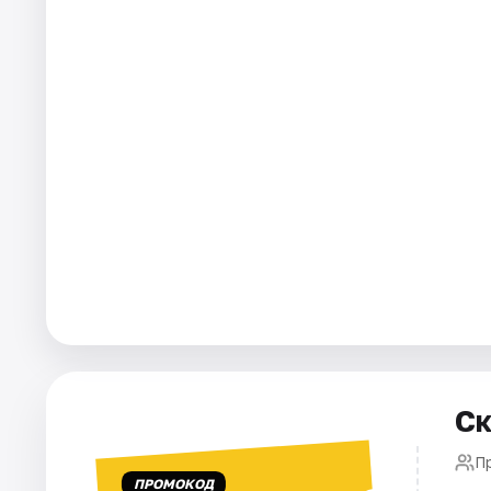
Города
Площадки
Артисты
Рейтинги
Ск
П
ПРОМОКОД