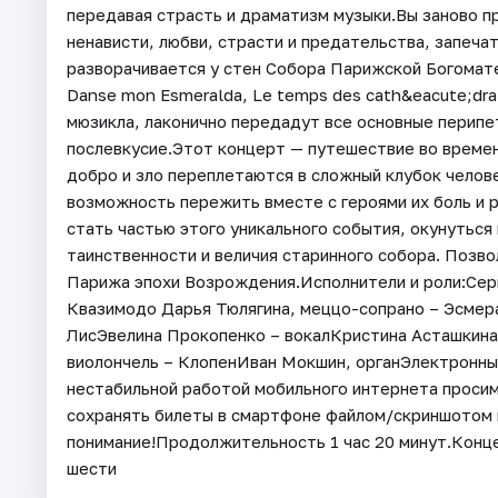
передавая страсть и драматизм музыки.Вы заново 
ненависти, любви, страсти и предательства, запеча
разворачивается у стен Собора Парижской Богомат
Danse mon Esmeralda, Le temps des cath&eacute;dra
мюзикла, лаконично передадут все основные перипе
послевкусие.Этот концерт — путешествие во времени
добро и зло переплетаются в сложный клубок челов
возможность пережить вместе с героями их боль и 
стать частью этого уникального события, окунуться
таинственности и величия старинного собора. Позво
Парижа эпохи Возрождения.Исполнители и роли:Серг
Квазимодо Дарья Тюлягина, меццо-сопрано – Эсмер
ЛисЭвелина Прокопенко – вокалКристина Асташкина,
виолончель – КлопенИван Мокшин, органЭлектронный
нестабильной работой мобильного интернета проси
сохранять билеты в смартфоне файлом/скриншотом и
понимание!Продолжительность 1 час 20 минут.Конце
шести