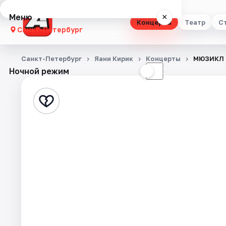
Меню
×
Концерты
Театр
С
Санкт-Петербург
Концерты
Санкт-Петербург
Яани Кирик
Концерты
МЮЗИКЛ N
Ночной режим
☀
☾
Театр
Стендап
Выставки
Квесты
Экскурсии
Спорт
События