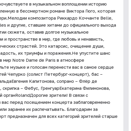
прочувствуете в музыкальном воплощении историю
тленную в бессмертном романе Виктора Гюго, которая
ери.Мелодии композитора Риккардо Коччанте Belle,
les и другие, ставшие хитами до официального выхода
тии сюжета, оставив долгое музыкальное
 и пространстве в мир, где любовь и ненависть,
еческих страстей. Это катарсис, очищение души,
радость, их триумфы и поражения.Не упустите шанс
 в мир Notre Dame de Paris в атмосфере
льте музыке и голосам перенести вас в самое сердце
ей Чепурко (солист Петербург-концерт), бас –
альдаЕвгения Капитонова, сопрано – Флёр де
 скрипка – Фебус, ГренгуарЕкатерина Филимонова,
 органRolandДорогие зрители! В связи с
м вас перед посещением концерта заблаговременно
ли заранее их распечатывать. Благодарим за
рт предназначен для всех категорий зрителей старше