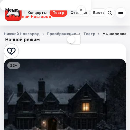
Меню
×
Концерты
Театр
Стендап
Выставки
Квест
Нижний Новгород
Концерты
Нижний Новгород
Преображение
Театр
Мышеловка
Ночной режим
☀
☾
Театр
Стендап
12+
Выставки
Квесты
Экскурсии
Спорт
События