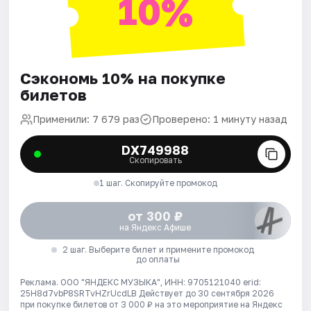
10%
Сэкономь 10% на покупке
билетов
Применили: 7 679 раз
Проверено: 1 минуту назад
DX749988
Скопировать
1 шаг. Скопируйте промокод
от 300 ₽
на Яндекс Афише
2 шаг. Выберите билет и примените промокод
до оплаты
Реклама. ООО "ЯНДЕКС МУЗЫКА", ИНН: 9705121040 erid:
25H8d7vbP8SRTvHZrUcdLB
Действует до 30 сентября 2026
при покупке билетов от 3 000 ₽ на это мероприятие на Яндекс