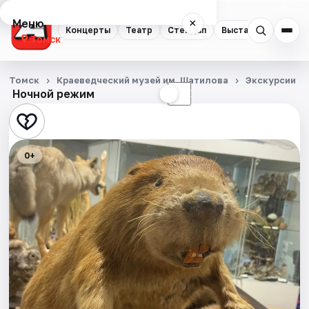
Меню
×
Концерты
Театр
Стендап
Выставки
Квест
Томск
Концерты
Томск
Краеведческий музей им. Шатилова
Экскурсии
Ночной режим
☀
☾
Театр
Стендап
0+
Выставки
Квесты
Экскурсии
События