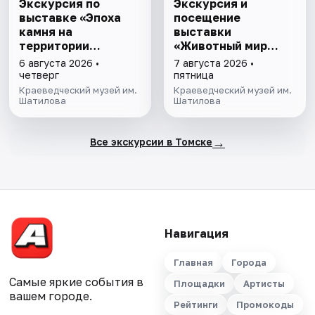
Экскурсия по
Экскурсия и
выставке «Эпоха
посещение
камня на
выставки
территории
«Животный мир
Томско-
Томской области»
6 августа 2026 •
7 августа 2026 •
Нарымского
четверг
пятница
Приобья»
Краеведческий музей им.
Краеведческий музей им.
Шатилова
Шатилова
→
Все экскурсии в Томске
Навигация
Главная
Города
Самые яркие события в
Площадки
Артисты
вашем городе.
Рейтинги
Промокоды