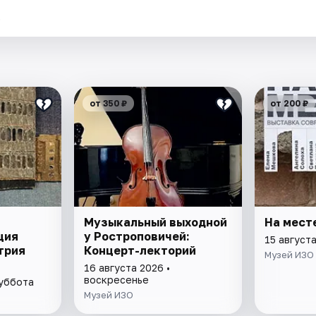
.
от 350 ₽
от 200 ₽
Музыкальный выходной
На мест
ция
у Ростроповичей:
15 август
трия
Концерт-лекторий
Музей ИЗО
16 августа 2026 •
воскресенье
суббота
Музей ИЗО