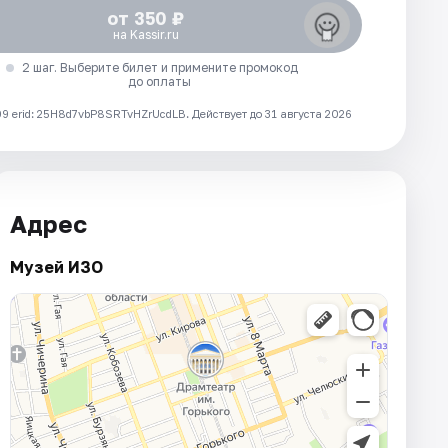
от 350 ₽
на Kassir.ru
2 шаг. Выберите билет и примените промокод
до оплаты
 erid: 25H8d7vbP8SRTvHZrUcdLB.
Действует до 31 августа 2026
Адрес
Музей ИЗО