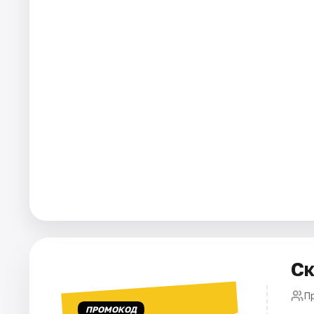
Города
Площадки
Артисты
Рейтинги
Ск
П
ПРОМОКОД