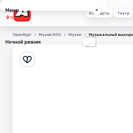
Меню
×
Концерты
Театр
Оренбург
Концерты
Оренбург
Музей ИЗО
Музеи
Музыкальный выходн
Ночной режим
☀
☾
Театр
Стендап
Выставки
Квесты
Экскурсии
Спорт
События