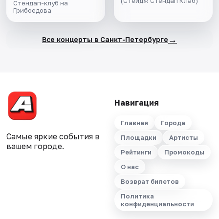
(Стейдж Стендап Клаб)
Стендап-клуб на
Грибоедова
→
Все концерты в Санкт-Петербурге
Навигация
Главная
Города
Самые яркие события в
Площадки
Артисты
вашем городе.
Рейтинги
Промокоды
О нас
Возврат билетов
Политика
конфиденциальности