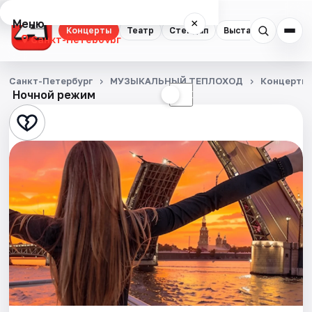
Меню
×
Концерты
Театр
Стендап
Выставки
Квест
Санкт-Петербург
Концерты
Санкт-Петербург
МУЗЫКАЛЬНЫЙ ТЕПЛОХОД
Концерты
Ночной режим
☀
☾
Театр
Стендап
Выставки
Квесты
Экскурсии
Спорт
События