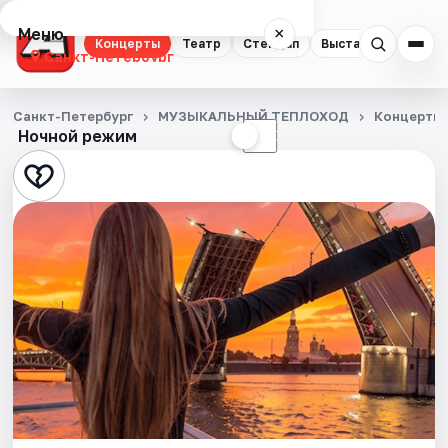
Меню
×
Концерты
Театр
Стендап
Выставки
Квест
Санкт-Петербург
Концерты
Санкт-Петербург
МУЗЫКАЛЬНЫЙ ТЕПЛОХОД
Концерты
Ночной режим
☀
☾
Театр
Стендап
Выставки
Квесты
Экскурсии
Спорт
События