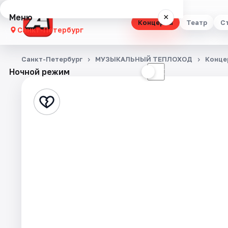
Меню
×
Концерты
Театр
С
Санкт-Петербург
Концерты
Санкт-Петербург
МУЗЫКАЛЬНЫЙ ТЕПЛОХОД
Конце
Ночной режим
☀
☾
Театр
Стендап
Выставки
Квесты
Экскурсии
Спорт
События