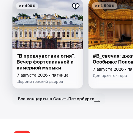
от 400 ₽
от 1 500 ₽
"В предчувствии огня".
#В_свечах: джа
Вечер фортепианной и
Особняке Поло
камерной музыки
7 августа 2026 • п
7 августа 2026 • пятница
Дом архитектора
Шереметевский дворец
→
Все концерты в Санкт-Петербурге