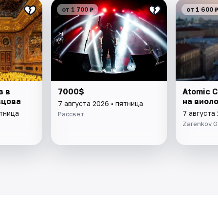
от 1 700 ₽
от 1 600 
з в
7000$
Atomic C
вцова
на виол
7 августа 2026 • пятница
ятница
7 августа 
Рассвет
Zarenkov G