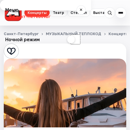
Меню
×
Концерты
Театр
Стендап
Выставки
Квест
Санкт-Петербург
Концерты
Санкт-Петербург
МУЗЫКАЛЬНЫЙ ТЕПЛОХОД
Концерты
Ночной режим
☀
☾
Театр
Стендап
Выставки
Квесты
Экскурсии
Спорт
События