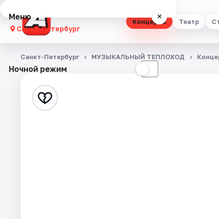
Меню
×
Концерты
Театр
С
Санкт-Петербург
Концерты
Санкт-Петербург
МУЗЫКАЛЬНЫЙ ТЕПЛОХОД
Конце
Ночной режим
☀
☾
Театр
Стендап
Выставки
Квесты
Экскурсии
Спорт
События