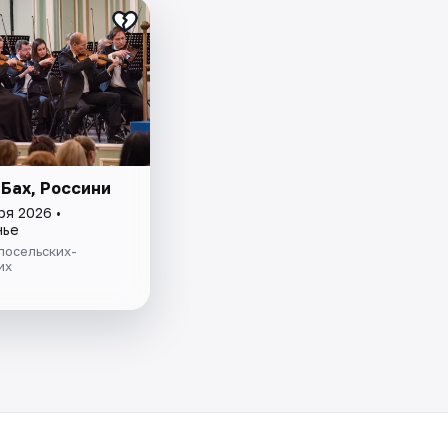
 Бах, Россини
ря 2026 •
нье
лосельских-
их