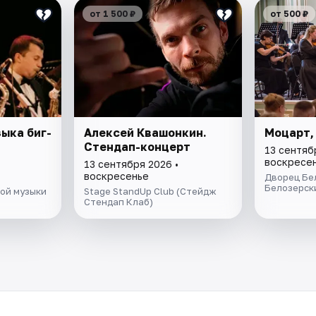
от 1 500 ₽
от 500 ₽
ыка биг-
Алексей Квашонкин.
Моцарт,
Стендап-концерт
13 сентяб
воскресе
13 сентября 2026 •
воскресенье
Дворец Бе
Белозерск
ой музыки
Stage StandUp Club (Стейдж
Стендап Клаб)