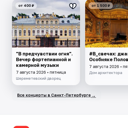
от 400 ₽
от 1 500 ₽
"В предчувствии огня".
#В_свечах: джа
Вечер фортепианной и
Особняке Поло
камерной музыки
7 августа 2026 • п
7 августа 2026 • пятница
Дом архитектора
Шереметевский дворец
→
Все концерты в Санкт-Петербурге