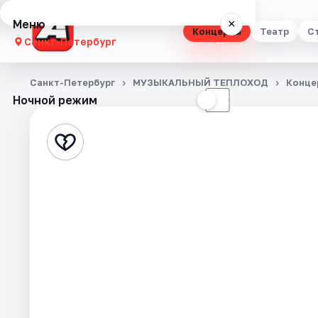
Меню
×
Концерты
Театр
С
Санкт-Петербург
Концерты
Санкт-Петербург
МУЗЫКАЛЬНЫЙ ТЕПЛОХОД
Конце
Ночной режим
☀
☾
Театр
Стендап
Выставки
Квесты
Экскурсии
Спорт
События