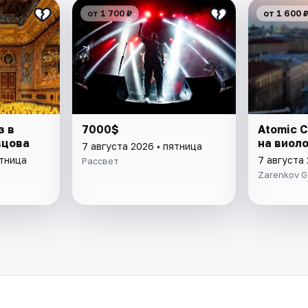
от 1 700 ₽
от 1 600 
з в
7000$
Atomic C
вцова
на виол
7 августа 2026 • пятница
ятница
7 августа 
Рассвет
Zarenkov G