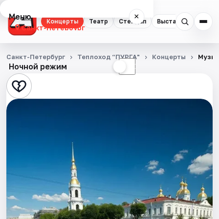
Меню
×
Концерты
Театр
Стендап
Выставки
Квест
Санкт-Петербург
Концерты
Санкт-Петербург
Теплоход “ПУРГА"
Концерты
Музык
Ночной режим
☀
☾
Театр
Стендап
Выставки
Квесты
Экскурсии
Спорт
События