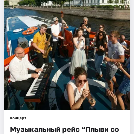
Города
Площадки
Артисты
Рейтинги
Концерт
Музыкальный рейс “Плыви со