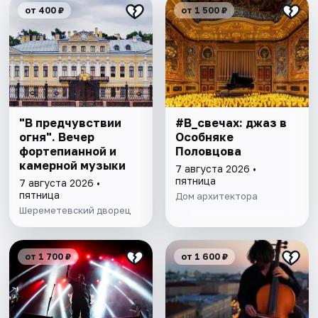
от 400 ₽
от 1 500 ₽
"В предчувствии
#В_свечах: джаз в
огня". Вечер
Особняке
фортепианной и
Половцова
камерной музыки
7 августа 2026 •
пятница
7 августа 2026 •
пятница
Дом архитектора
Шереметевский дворец
от 1 700 ₽
от 1 600 ₽