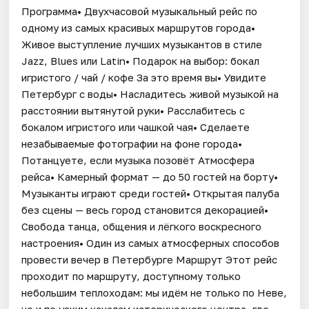
Программа• Двухчасовой музыкальный рейс по
одному из самых красивых маршрутов города•
Живое выступление лучших музыкантов в стиле
Jazz, Blues или Latin• Подарок на выбор: бокал
игристого / чай / кофе За это время вы• Увидите
Петербург с воды• Насладитесь живой музыкой на
расстоянии вытянутой руки• Расслабитесь с
бокалом игристого или чашкой чая• Сделаете
незабываемые фотографии на фоне города•
Потанцуете, если музыка позовёт Атмосфера
рейса• Камерный формат — до 50 гостей на борту•
Музыканты играют среди гостей• Открытая палуба
без сцены — весь город становится декорацией•
Свобода танца, общения и лёгкого воскресного
настроения• Один из самых атмосферных способов
провести вечер в Петербурге Маршрут Этот рейс
проходит по маршруту, доступному только
небольшим теплоходам: мы идём не только по Неве,
но и по узким каналам исторического центра, где