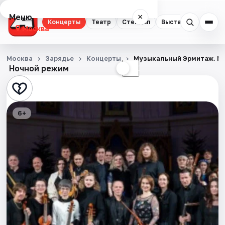
Меню
×
Концерты
Театр
Стендап
Выставки
Квест
Москва
Концерты
Москва
Зарядье
Концерты
Музыкальный Эрмитаж. Муз
Ночной режим
☀
☾
Театр
Стендап
6+
Выставки
Квесты
Экскурсии
Спорт
События