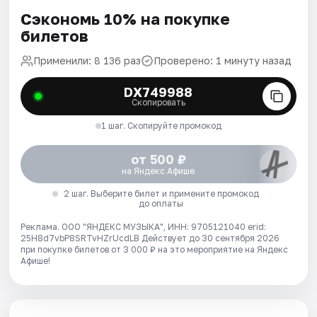
Сэкономь 10% на покупке
билетов
Применили: 8 136 раз
Проверено: 1 минуту назад
DX749988
Скопировать
1 шаг. Скопируйте промокод
от 500 ₽
на Яндекс Афише
2 шаг. Выберите билет и примените промокод
до оплаты
Реклама. ООО "ЯНДЕКС МУЗЫКА", ИНН: 9705121040 erid:
25H8d7vbP8SRTvHZrUcdLB
Действует до 30 сентября 2026
при покупке билетов от 3 000 ₽ на это мероприятие на Яндекс
Афише!