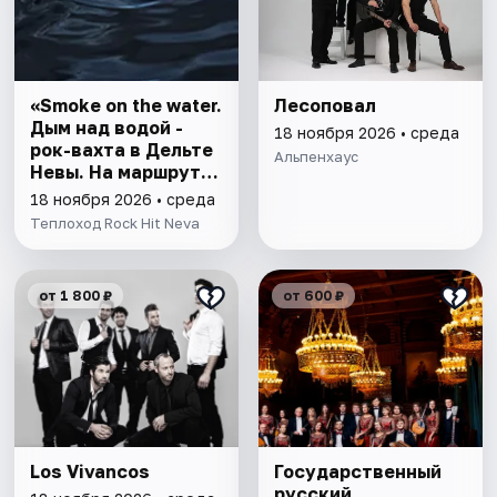
«Smoke on the water.
Лесоповал
Дым над водой -
18 ноября 2026 • среда
рок-вахта в Дельте
Альпенхаус
Невы. На маршруте
«Большое
18 ноября 2026 • среда
Петербургское
Теплоход Rock Hit Neva
кольцо»
от 1 800 ₽
от 600 ₽
Los Vivancos
Государственный
русский