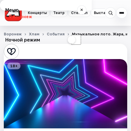
Меню
×
Концерты
Театр
Стендап
Выставки
Квест
Воронеж
Концерты
Воронеж
Хлам
События
Музыкальное лото. Жара, ию
Ночной режим
☀
☾
Театр
Стендап
18+
Выставки
Квесты
Экскурсии
Спорт
События