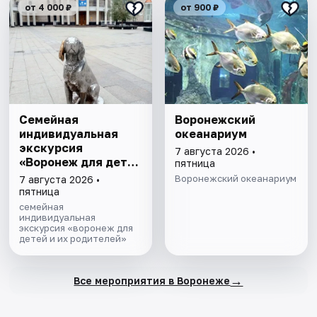
от 4 000 ₽
от 900 ₽
Семейная
Воронежский
индивидуальная
океанариум
экскурсия
7 августа 2026 •
«Воронеж для детей
пятница
и их родителей»
Воронежский океанариум
7 августа 2026 •
пятница
семейная
индивидуальная
экскурсия «воронеж для
детей и их родителей»
→
Все мероприятия в Воронеже