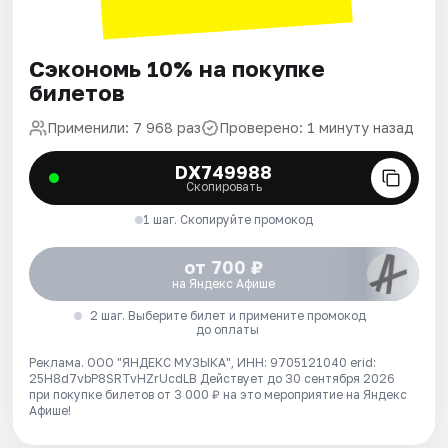
Сэкономь 10% на покупке
билетов
Применили: 7 968 раз
Проверено: 1 минуту назад
DX749988
Скопировать
1 шаг. Скопируйте промокод
от 700 ₽
на Яндекс Афише
2 шаг. Выберите билет и примените промокод
до оплаты
Реклама. ООО "ЯНДЕКС МУЗЫКА", ИНН: 9705121040 erid:
25H8d7vbP8SRTvHZrUcdLB
Действует до 30 сентября 2026
при покупке билетов от 3 000 ₽ на это мероприятие на Яндекс
Афише!