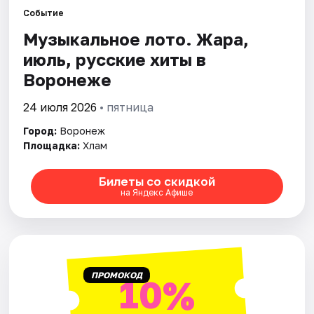
Событие
Музыкальное лото. Жара,
Города
июль, русские хиты в
Площадки
Воронеже
Артисты
24 июля 2026
• пятница
Город:
Воронеж
Рейтинги
Площадка:
Хлам
Билеты со скидкой
на Яндекс Афише
ПРОМОКОД
10%