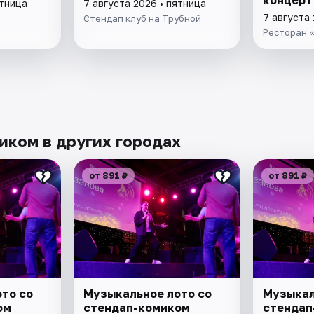
концерт
ятница
7 августа 2026 • пятница
7 августа 
Стендап клуб на Трубной
Ресторан «
иком в других городах
от 891 ₽
от 891 ₽
то со
Музыкальное лото со
Музыкал
ом
стендап-комиком
стендап