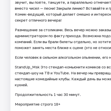
звучит, вы поёте, танцуете, а параллельно отмечает
вместо чисел — песни! Закрыли линию? Вставайте и г
Комик-ведущий, который делает смешно и интересн
секрет отличного вечера!
Размещение за столиками. Весь вечер можно заказы
администратором по факту прихода. Возможна подса
компаний. Если вы брали билеты отдельно, но хотит
поможет занять места ближе к сцене (это не относ
Если человек в сильном алкогольном опьянении, его 
StandUp_Msk Это стендап-комьюнити комиков со все
стендап-шоу на ТВ и YouTube. На вечер мы превращ
настоящие комедийные клубы. Каждый день вы може
кухней.
Продолжительность 1 час 30 минут.
Мероприятие строго 18+