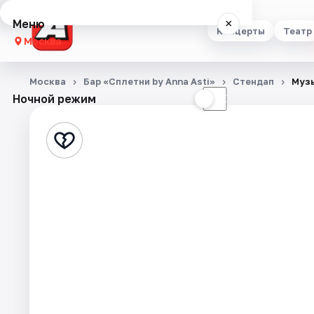
Меню
×
Концерты
Театр
Москва
Концерты
Москва
Бар «Сплетни by Anna Asti»
Стендап
Музы
Ночной режим
☀
☾
Театр
Стендап
Выставки
Квесты
Экскурсии
Спорт
События