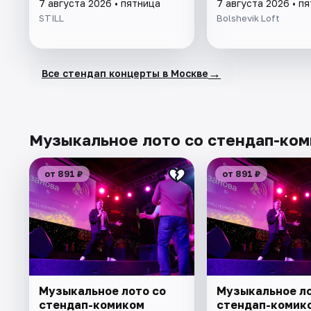
7 августа 2026 • пятница
7 августа 2026 • п
STILL
Bolshevik Loft
→
Все стендап концерты в Москве
Музыкальное лото со стендап-ком
от 891 ₽
от 891 ₽
Музыкальное лото со
Музыкальное ло
стендап-комиком
стендап-комик