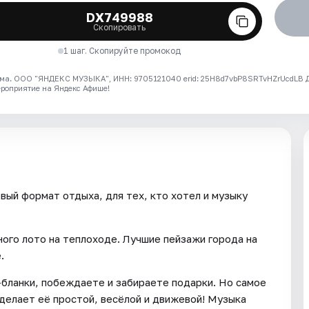
DX749988
Скопировать
1 шаг. Скопируйте промокод
ма. ООО "ЯНДЕКС МУЗЫКА", ИНН: 9705121040 erid: 25H8d7vbP8SRTvHZrUcdLB
ероприятие на Яндекс Афише!
вый формат отдыха, для тех, кто хотел и музыку
ого лото на теплоходе. Лучшие пейзажи города на
.
-бланки, побеждаете и забираете подарки. Но самое
делает её простой, весёлой и движевой! Музыка