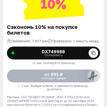
10%
Сэкономь 10% на покупке
билетов
Применили: 7 917 раз
Проверено: 1 минуту назад
DX749988
Скопировать
1 шаг. Скопируйте промокод
от 891 ₽
на Яндекс Афише
2 шаг. Выберите билет и примените промокод
до оплаты
Реклама. ООО "ЯНДЕКС МУЗЫКА", ИНН: 9705121040 erid:
25H8d7vbP8SRTvHZrUcdLB
Действует до 30 сентября 2026
при покупке билетов от 3 000 ₽ на это мероприятие на Яндекс