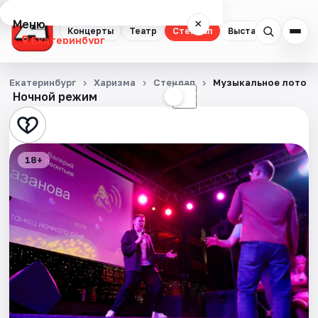
Меню
×
Концерты
Театр
Стендап
Выставки
Квест
Екатеринбург
Концерты
Екатеринбург
Харизма
Стендап
Музыкальное лото с
Ночной режим
☀
☾
Театр
Стендап
18+
Выставки
Квесты
Экскурсии
Спорт
События