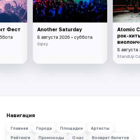
ант Фест
Another Saturday
Atomic C
рок-хит
уббота
8 августа 2026 • суббота
виолонч
Gipsy
8 августа
StandUp C
Навигация
Главная
Города
Площадки
Артисты
Рейтинги
Промокоды
О нас
Возврат билетов