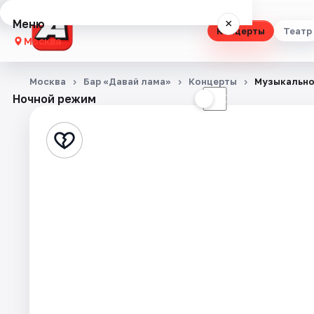
Меню
×
Концерты
Театр
Москва
Концерты
Москва
Бар «Давай лама»
Концерты
Музыкально
Ночной режим
☀
☾
Театр
Стендап
Выставки
Квесты
Экскурсии
Спорт
События