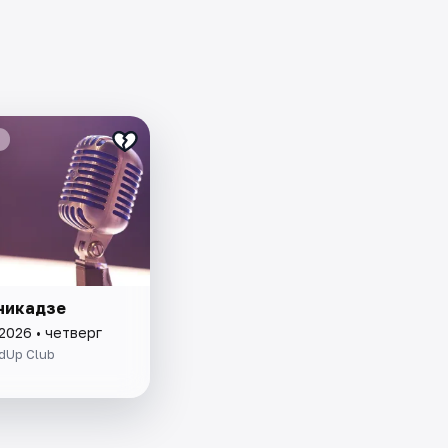
никадзе
2026 • четверг
dUp Club