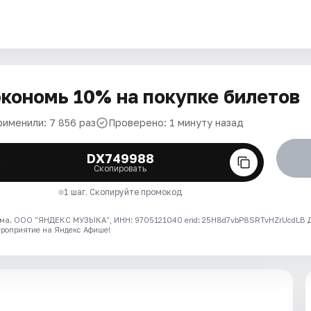
кономь 10% на покупке билетов
рименили: 7 856 раз
Проверено: 1 минуту назад
DX749988
Скопировать
1 шаг. Скопируйте промокод
ма. ООО "ЯНДЕКС МУЗЫКА", ИНН: 9705121040 erid: 25H8d7vbP8SRTvHZrUcdLB
ероприятие на Яндекс Афише!