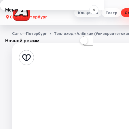
Меню
×
Концерты
Театр
С
Санкт-Петербург
Концерты
Санкт-Петербург
Теплоход «Алёнка» (Университетска
Ночной режим
☀
☾
Театр
Стендап
Выставки
Квесты
Экскурсии
Спорт
События