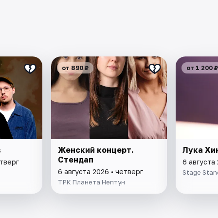
от 890 ₽
от 1 200 ₽
в
Женский концерт.
Лука Хи
Стендап
етверг
6 августа 
6 августа 2026 • четверг
Stage Stan
ТРК Планета Нептун