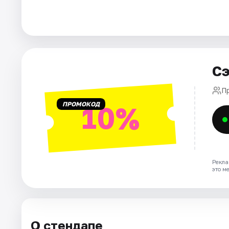
Города
Площадки
Сэ
Артисты
П
Рейтинги
ПРОМОКОД
10%
Рекла
это м
О стендапе