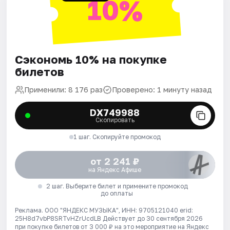
10%
Сэкономь 10% на покупке
билетов
Применили: 8 176 раз
Проверено: 1 минуту назад
DX749988
Скопировать
1 шаг. Скопируйте промокод
от 2 241 ₽
на Яндекс Афише
2 шаг. Выберите билет и примените промокод
до оплаты
Реклама. ООО "ЯНДЕКС МУЗЫКА", ИНН: 9705121040 erid:
25H8d7vbP8SRTvHZrUcdLB
Действует до 30 сентября 2026
при покупке билетов от 3 000 ₽ на это мероприятие на Яндекс