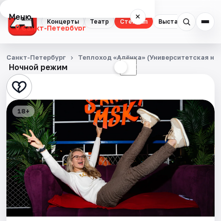
Меню
×
Концерты
Театр
Стендап
Выставки
Квест
Санкт-Петербург
Концерты
Санкт-Петербург
Теплоход «Алёнка» (Университетская на
Ночной режим
☀
☾
Театр
Стендап
18+
Выставки
Квесты
Экскурсии
Спорт
События