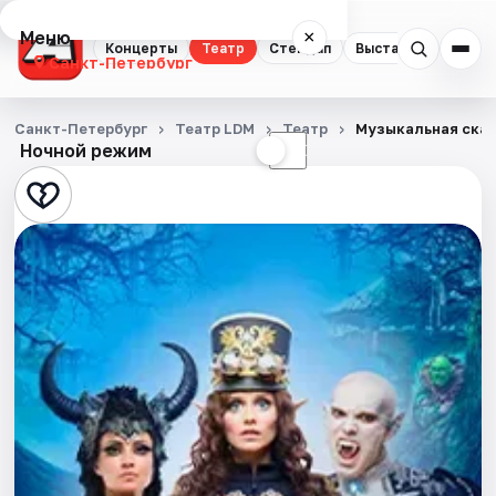
Меню
×
Концерты
Театр
Стендап
Выставки
Квест
Санкт-Петербург
Концерты
Санкт-Петербург
Театр LDM
Театр
Музыкальная сказ
Ночной режим
☀
☾
Театр
Стендап
Выставки
Квесты
Экскурсии
Спорт
События