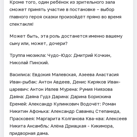
Кроме того, один ребёнок из зрительного зала
сможет принять участие в постановке – выбор
главного героя сказки произойдёт прямо во время
спектакля!
Может быть, эта роль достанется именно вашему
сыну или, может, дочери?
Труппа мюзикла: Чудо-Юдо: Дмитрий Кочкин,
Николай Пинский.
Василиса: Евдокия Малевская, Азеева Анастасия
Иван-рыбак: Антон Авдеев, Денис Киряков Иван-
царевич: Антон Ивлев Мурена: Румия Ниязова
Даяна: Даяна Гудз Дарина: Дарина Борискина
Еремей: Александр Кулинкович Водочёт: Роман
Никитин Афонька: Александр Саванец Степанида,
Прасковея: Маргарита Колганова Ква-ква: Алексеев
Никита Ансамбль: Алёна Дриацкая - Кикимора,
придворная дама.