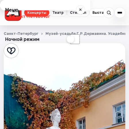
Меню
×
Концерты
Театр
Стендап
Выставки
Квест
Санкт-Петербург
Концерты
Санкт-Петербург
Музей-усадьба Г.Р.Державина. Усадебный
Ночной режим
☀
☾
Театр
Стендап
Выставки
Квесты
Экскурсии
Спорт
События