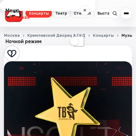
Меню
×
Концерты
Театр
Стендап
Выставки
Квест
Москва
Концерты
Москва
Кремлевский Дворец & ГКД
Концерты
Музыка
Ночной режим
☀
☾
Театр
Стендап
Выставки
Квесты
Экскурсии
Спорт
События