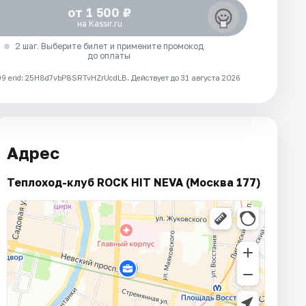
от 1 500 ₽
на Kassir.ru
2 шаг. Выберите билет и примените промокод
до оплаты
 erid: 25H8d7vbP8SRTvHZrUcdLB.
Действует до 31 августа 2026
Адрес
Теплоход-клуб ROCK HIT NEVA (Москва 177)