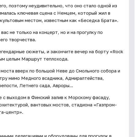
его, поэтому неудивительно, что оно стало одной из
ималась ключевая сцена с Немцем, который жил в
 культовым местом, известным как «Беседка Брата».
ас не только на концерт, но и на прогулку по
его творчества.
гендарные сюжеты, и закончите вечер на борту «Rock
иным целым Маршрут теплохода.
моста вверх по большой Неве до Смольного собора и
нтру мимо Медного всадника, Адмиралтейства,
епости, Летнего сада, Авроры...
е с выходом в Финский залив к Морскому фасаду,
рхитектурой, вантовых мостов, стадиона «Газпром-
та-центр».
нными делегациями и оборудованы для прогулок в