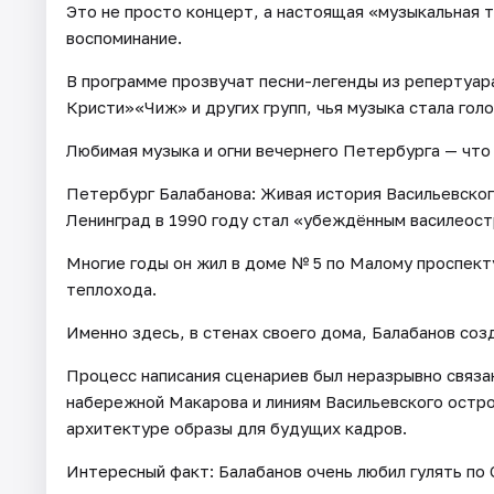
Это не просто концерт, а настоящая «музыкальная т
воспоминание.
В программе прозвучат песни-легенды из репертуа
Кристи»«Чиж» и других групп, чья музыка стала гол
Любимая музыка и огни вечернего Петербурга — чт
Петербург Балабанова: Живая история Васильевског
Ленинград в 1990 году стал «убеждённым василеос
Многие годы он жил в доме № 5 по Малому проспекту
теплохода.
Именно здесь, в стенах своего дома, Балабанов соз
Процесс написания сценариев был неразрывно связан
набережной Макарова и линиям Васильевского остров
архитектуре образы для будущих кадров.
Интересный факт: Балабанов очень любил гулять по