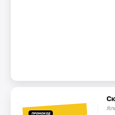
Города
Площадки
Артисты
Рейтинги
Ск
П
ПРОМОКОД