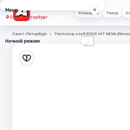
Меню
×
Концерты
Театр
С
Санкт-Петербург
Концерты
Санкт-Петербург
Теплоход-клуб ROCK HIT NEVA (Москв
Ночной режим
☀
☾
Театр
Стендап
Выставки
Квесты
Экскурсии
Спорт
События