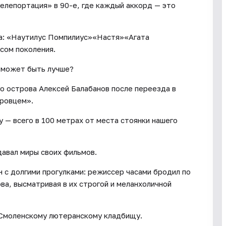
елепортация» в 90-е, где каждый аккорд — это
ра: «Наутилус Помпилиус»«Настя»«Агата
осом поколения.
о может быть лучше?
о острова Алексей Балабанов после переезда в
тровцем».
 — всего в 100 метрах от места стоянки нашего
давал миры своих фильмов.
 с долгими прогулками: режиссер часами бродил по
а, высматривая в их строгой и меланхоличной
 Смоленскому лютеранскому кладбищу.