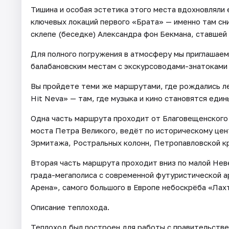
Тишина и особая эстетика этого места вдохновляли 
ключевых локаций первого «Брата» — именно там сн
склепе (беседке) Александра фон Бекмана, ставшей
Для полного погружения в атмосферу мы приглашаем в
балабановским местам с экскурсоводами-знатоками 
Вы пройдете теми же маршрутами, где рождались ле
Hit Neva» — там, где музыка и кино становятся ед
Одна часть маршрута проходит от Благовещенского 
моста Петра Великого, ведёт по историческому це
Эрмитажа, Ростральных колонн, Петропавловской кр
Вторая часть маршрута проходит вниз по малой Нев
града-мегаполиса с современной футуристической а
Арена», самого большого в Европе небоскрёба «Лах
Описание теплохода.
Теплоход был построен для работы с правительстве