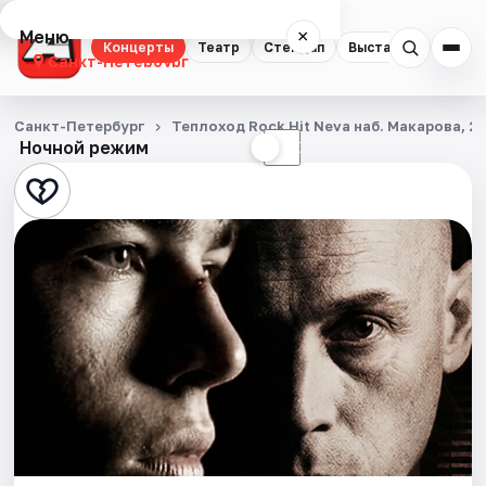
Меню
×
Концерты
Театр
Стендап
Выставки
Квест
Санкт-Петербург
Концерты
Санкт-Петербург
Теплоход Rock Hit Neva наб. Макарова, 2
Ночной режим
☀
☾
Театр
Стендап
Выставки
Квесты
Экскурсии
Спорт
События