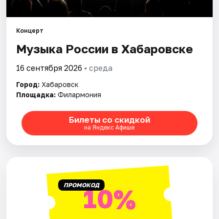
Города
Площадки
Концерт
Музыка России в Хабаровске
Артисты
16 сентября 2026
• среда
Рейтинги
Город:
Хабаровск
Площадка:
Филармония
Билеты со скидкой
на Яндекс Афише
ПРОМОКОД
10%