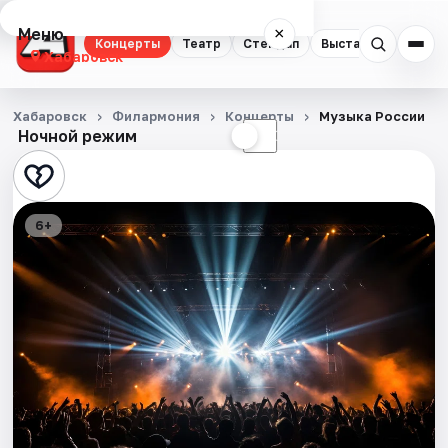
Меню
×
Концерты
Театр
Стендап
Выставки
Экску
Хабаровск
Концерты
Хабаровск
Филармония
Концерты
Музыка России
Ночной режим
☀
☾
Театр
Стендап
6+
Выставки
Экскурсии
Спорт
События