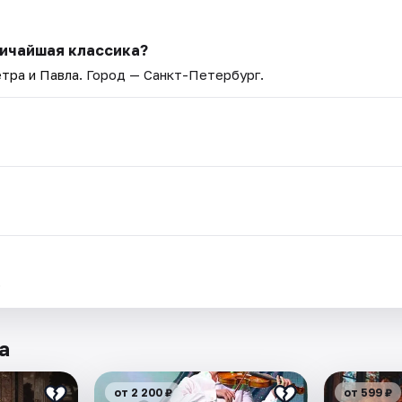
личайшая классика?
тра и Павла
. Город — Санкт-Петербург.
.
а
от 2 200 ₽
от 599 ₽