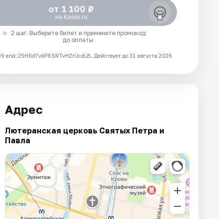
от 1 100 ₽
на Kassir.ru
2 шаг. Выберите билет и примените промокод
до оплаты
 erid: 25H8d7vbP8SRTvHZrUcdLB.
Действует до 31 августа 2026
Адрес
Лютеранская церковь Святых Петра и
Павла