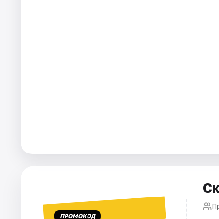
Города
Площадки
Артисты
Рейтинги
Ск
П
ПРОМОКОД