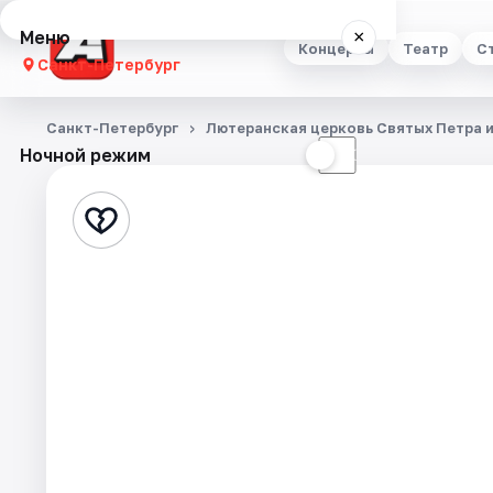
Меню
×
Концерты
Театр
С
Санкт-Петербург
Концерты
Санкт-Петербург
Лютеранская церковь Святых Петра 
Ночной режим
☀
☾
Театр
Стендап
Выставки
Квесты
Экскурсии
Спорт
События