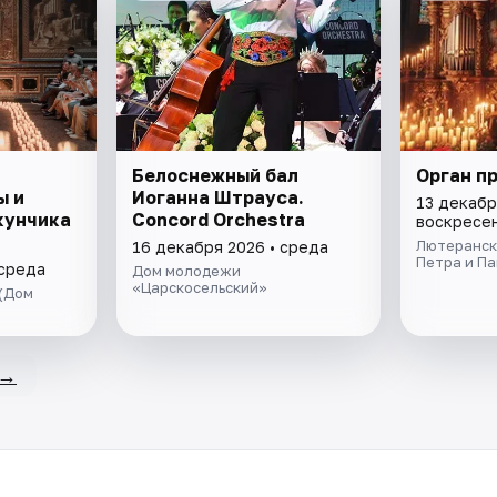
Белоснежный бал
Орган п
ы и
Иоганна Штрауса.
13 декабр
кунчика
Concord Orchestra
воскресе
Лютеранск
16 декабря 2026 • среда
Петра и П
 среда
Дом молодежи
«Царскосельский»
(Дом
→