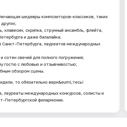
ключающая шедевры композиторов-классиков, таких
 других;
, клавесин, скрипка, струнный ансамбль, флейта,
Петербурга и даже балалайка;
в Санкт-Петербурга, лауреатов международных
и сотен свечей для полного погружения;
у гостю с любовью и отзывчивостью;
обным обзором сцены.
видели, то обязательно верн&euml;тесь!
, лауреаты международных конкурсов, солисты и
кт-Петербургской филармонии.