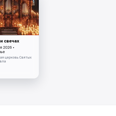
ри свечах
я 2026 •
нье
ая церковь Святых
авла