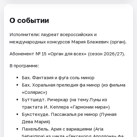
О событии
Исполнители: лауреат всероссийских и
международных конкурсов Мария Блажевич (орган).
Абонемент № 15 «Орган для всех» (сезон 2026/27).
В программе:
Бах. Фантазия и фуга соль минор
Бах. Хоральная прелюдия фа минор (из фильма
«Солярис»)
Буттшедт. Ричеркар (на тему Луны из
трактата И. Кеплера «Гармонии мира»)
Букстехуде. Пассакалья ре минор (Лунная
Дева Мария)
Пахельбель. Ария с вариациями (Aria
Sebaldina) из цикла «Гексахорд Аполлона» фа