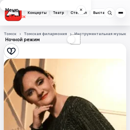
Меню
×
Концерты
Театр
Стендап
Выставки
Квест
Томск
Концерты
Томск
Томская филармония
Инструментальная музыка
Ночной режим
☀
☾
Театр
Стендап
Выставки
Квесты
Экскурсии
События