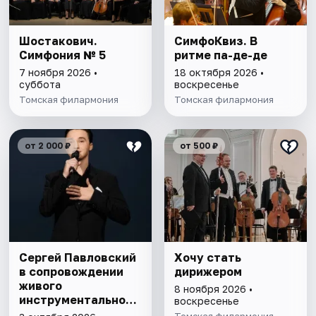
Шостакович.
СимфоКвиз. В
Симфония № 5
ритме па-де-де
7 ноября 2026 •
18 октября 2026 •
суббота
воскресенье
Томская филармония
Томская филармония
от 2 000 ₽
от 500 ₽
Сергей Павловский
Хочу стать
в сопровождении
дирижером
живого
8 ноября 2026 •
инструментального
воскресенье
состава
Томская филармония