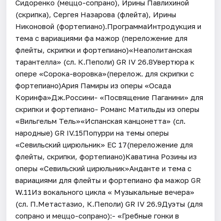
Сидоренко (меццо-сопрано), Ирины Павлихиной
(скрипка), Сергея Назарова (флейта), Ирины
Никоновой (фортепиано).ПрограммаИнтродукция и
тема с вариациями фа мажор (переложение для
флейты, скрипки и фортепиано)«Неаполитанская
тарантелла» (сл. К.Пеполи) GR IV 26.8Увертюра к
опере «Сорока-воровка»(перелож. для скрипки с
фортепиано)Ария Памиры из оперы «Осада
Коринфа»Дж.Россини- «Посвящение Паганини» для
скрипки и фортепиано- Романс Матильды из оперы
«Вильгельм Тель»«Испанская канцонетта» (сл.
народные) GR IV.15Попурри на темы оперы
«Севильский цирюльник» EC 17(переложение для
флейты, скрипки, фортепиано)Каватина Розины из
оперы «Севильский цирюльник»Анданте и тема с
вариациями для флейты и фортепиано фа мажор GR
W.11Из вокального цикла « Музыкальные вечера»
(сл. П.Метастазио, К.Пеполи) GR IV 26.9Дуэты (для
сопрано и меццо-сопрано):- «Гребные гонки в