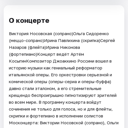
О концерте
Виктория Носовская (сопрано)Ольга Сидоренко
(меццо-сопрано)Ирина Павлихина (скрипка)Сергей
Назаров (флейта)Ирина Никонова
(фортепиано)Концерт ведёт Артём
КосыгинКомпозитор Джоаккино Россини вошел в
историю музыки как гениальный реформатор
итальянской оперы. Его оркестровки серьезной и
комической оперы (оперы-сериа и оперы-буффа)
давно стали эталоном, а его стремительные
крещендо беспроигрышно гипнотизируют зрителей
во всем мире. В программу концерта войдут
сочинения не только для голоса, но и для флейты,
скрипки и фортепиано в исполнении солистов
Москонцерта: Виктории Носовской (сопрано), Ольги