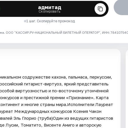
адмитад
Скопировать
1 шаг. Скопируйте промокод
ма. ООО "КАССИР.РУ-НАЦИОНАЛЬНЫЙ БИЛЕТНЫЙ ОПЕРАТОР", ИНН: 7841075409
никальном содружестве кахона, пальмаса, перкуссии,
российский гитарист-виртуоз, яркий представитель
 особой виртуозностью и по-восточному утончённой
онкурсов и престижной премии «Признание». Карта
континент и многие страны мира.Исполнители Лауреат
Лауреат Международных конкурсов Ксения Чакон
ивалей Эль Глорио (труба)Один из ведущих гитаристов
де Лусии, Томатито, Висенте Амиго и авторскую