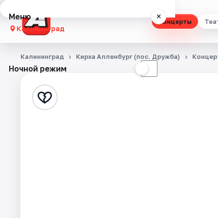
Меню
×
Концерты
Теа
Калининград
Концерты
Калининград
Кирха Алленбург (пос. Дружба)
Концер
Ночной режим
☀
☾
Театр
Стендап
Выставки
Экскурсии
Спорт
События