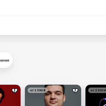
.
пании
от 1 590 ₽
от 2 500 ₽