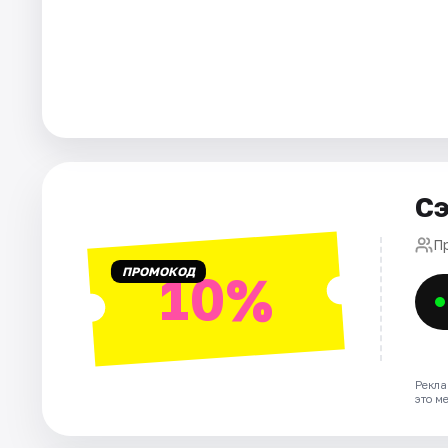
Города
Площадки
Артисты
Рейтинги
Сэ
П
ПРОМОКОД
10%
Рекла
это м