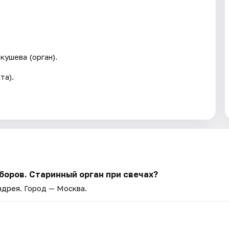
ушева (орган).
та).
боров. Старинный орган при свечах?
ндрея
. Город — Москва.