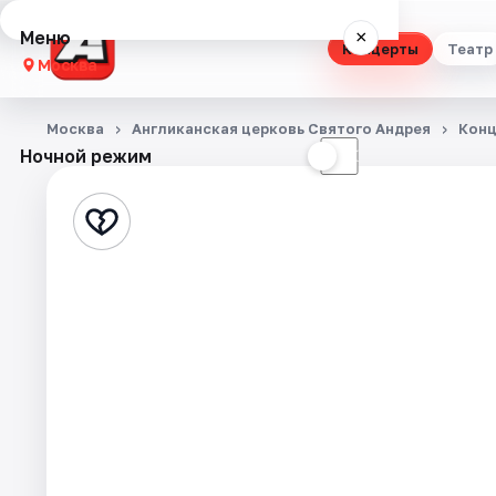
Меню
×
Концерты
Театр
Москва
Концерты
Москва
Англиканская церковь Святого Андрея
Кон
Ночной режим
☀
☾
Театр
Стендап
Выставки
Квесты
Экскурсии
Спорт
События