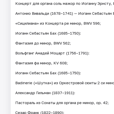
Концерт для органа соль мажор по Иоганну Эрнсту, B
Антонио Вивальди (1678–1741) — Иоганн Себастьян Б
«Сицилиана» из Концерта ре минор, BWV 596;
Иоганн Себастьян Бах (1685–1750):
Фантазия до минор, BWV 562;
Вольфганг Амадей Моцарт (1756–1791):
Фантазия фа минор, KV 608;
Иоганн Себастьян Бах (1685–1750):
Badinerie («Шутка») из Оркестровой сюиты 2 си мин
Александр Гильман (1837–1911):
Пастораль из Сонаты для органа ре минор, op. 42;
Сезар Франк (1822–1890):