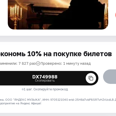
кономь 10% на покупке билетов
рименили: 7 827 раз
Проверено: 1 минуту назад
DX749988
Скопировать
1 шаг. Скопируйте промокод
ма. ООО "ЯНДЕКС МУЗЫКА", ИНН: 9705121040 erid: 25H8d7vbP8SRTvHZrUcdLB
ероприятие на Яндекс Афише!