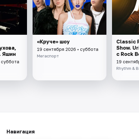
й
«Круче» шоу
Classic 
ухова,
Show. Ur
19 сентября 2026 • суббота
. Яшин
с Rock B
Мегаспорт
• суббота
19 сентяб
Rhythm & B
Навигация