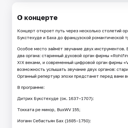
О концерте
Концерт откроет путь через несколько столетий ор
Букстехуде и Баха до французской романтической т
Особое место займёт звучание двух инструментов. 
два органа: старинный духовой орган фирмы «Rohlfin
XIX веками, и современный цифровой орган фирмы «V
возможность услышать звучание двух органов: стари
Органный репертуар эпохи предстанет перед вами во
В программе:
Дитрих Букстехуде (ок. 1637–1707):
Токката ре минор, BuxWV 155;
Иоганн Себастьян Бах (1685–1750):