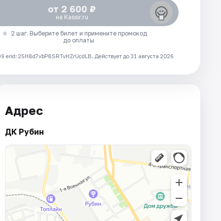
от 2 600 ₽
на Kassir.ru
2 шаг. Выберите билет и примените промокод
до оплаты
 erid: 25H8d7vbP8SRTvHZrUcdLB.
Действует до 31 августа 2026
Адрес
ДК Рубин