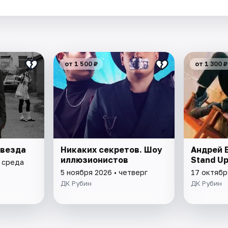
.
от 1 500 ₽
от 1 300 ₽
Звезда
Никаких секретов. Шоу
Андрей 
иллюзионистов
Stand U
• среда
5 ноября 2026 • четверг
17 октябр
ДК Рубин
ДК Рубин