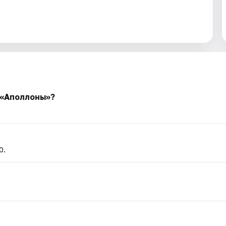
 «Аполлоны»?
0.