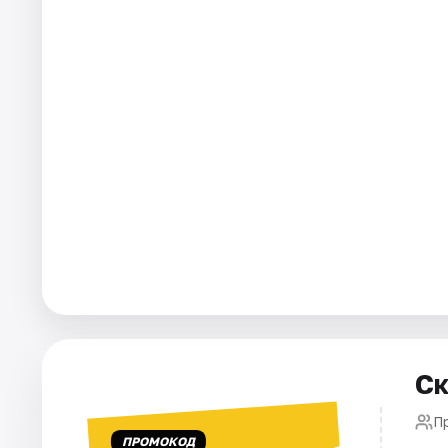
Города
Площадки
Артисты
Рейтинги
Ск
П
ПРОМОКОД