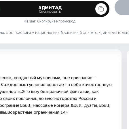
адмитад
Скопировать
1 шаг. Скопируйте промокод
ма. ООО "КАССИР.РУ-НАЦИОНАЛЬНЫЙ БИЛЕТНЫЙ ОПЕРАТОР", ИНН: 7841075409
ение, созданный мужчинами, чье призвание –
.Каждое выступление сочетает в себе качественную
уальность.Это шоу безграничной фантазии, как
 своих поклонниц во многих городах России и
рограмме&bull; массовые номера,&bull; дуэты,&bull;
тивы.Возрастные ограничения 14+