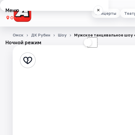
Меню
×
Концерты
Теат
Омск
Концерты
Омск
ДК Рубин
Шоу
Мужское танцевальное шоу
Ночной режим
☀
☾
Театр
Стендап
Выставки
Квесты
Экскурсии
Спорт
События