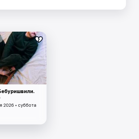
Бебуришвили.
p
я 2026 • суббота