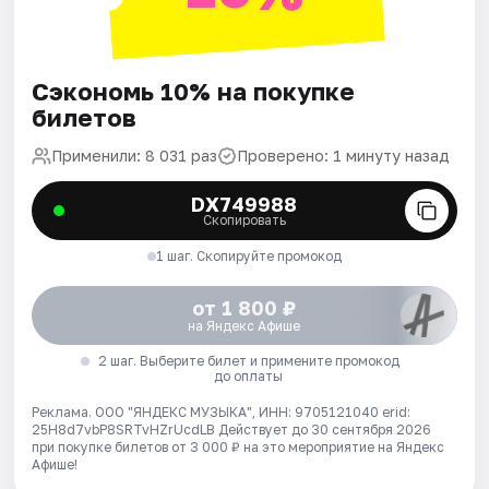
Сэкономь 10% на покупке
билетов
Применили: 8 031 раз
Проверено: 1 минуту назад
DX749988
Скопировать
1 шаг. Скопируйте промокод
от 1 800 ₽
на Яндекс Афише
2 шаг. Выберите билет и примените промокод
до оплаты
Реклама. ООО "ЯНДЕКС МУЗЫКА", ИНН: 9705121040 erid:
25H8d7vbP8SRTvHZrUcdLB
Действует до 30 сентября 2026
при покупке билетов от 3 000 ₽ на это мероприятие на Яндекс
Афише!