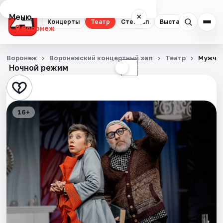
Меню
×
Концерты
Театр
Стендап
Выставки
Квест
Воронеж
Концерты
Воронеж
Воронежский концертный зал
Театр
Мужчин
Ночной режим
☀
☾
Театр
Стендап
16+
Выставки
Квесты
Экскурсии
Спорт
События