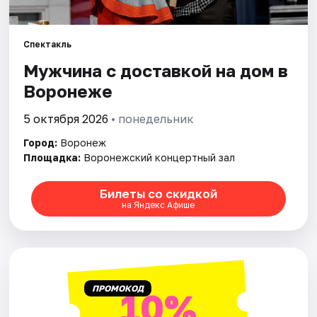
Города
Спектакль
Мужчина с доставкой на дом в
Площадки
Воронеже
Артисты
5 октября 2026
• понедельник
Рейтинги
Город:
Воронеж
Площадка:
Воронежский концертный зал
Билеты со скидкой
на Яндекс Афише
ПРОМОКОД
10%