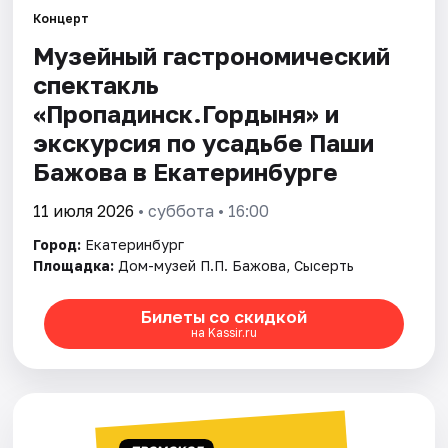
Концерт
Музейный гастрономический
Города
спектакль
Площадки
«Пропадинск.Гордыня» и
экскурсия по усадьбе Паши
Артисты
Бажова в Екатеринбурге
Рейтинги
11 июля 2026
• суббота • 16:00
Город:
Екатеринбург
Площадка:
Дом-музей П.П. Бажова, Сысерть
Билеты со скидкой
на Kassir.ru