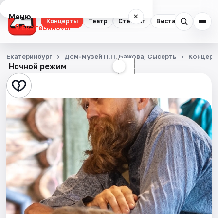
Меню
×
Концерты
Театр
Стендап
Выставки
Квест
Екатеринбург
Концерты
Екатеринбург
Дом-музей П.П. Бажова, Сысерть
Концерт
Ночной режим
☀
☾
Театр
Стендап
Выставки
Квесты
Экскурсии
Спорт
События