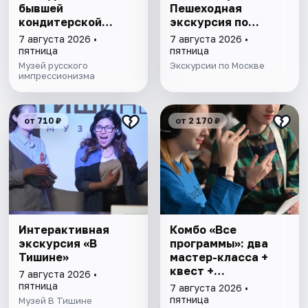
бывшей
Пешеходная
кондитерской
экскурсия по
фабрике
Москве
7 августа 2026 •
7 августа 2026 •
пятница
пятница
Музей русского
Экскурсии по Москве
импрессионизма
от 710 ₽
от 2 170 ₽
Интерактивная
Комбо «Все
экскурсия «В
программы»: два
Тишине»
мастер-класса +
квест +
7 августа 2026 •
интерактивная
пятница
7 августа 2026 •
экскурсия
пятница
Музей В Тишине