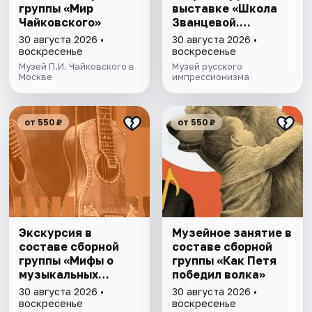
группы «Мир
выставке «Школа
Чайковского»
Званцевой.
Лаборатория
30 августа 2026 •
30 августа 2026 •
модернизма»
воскресенье
воскресенье
Музей П.И. Чайковского в
Музей русского
Москве
импрессионизма
от 550 ₽
от 550 ₽
Экскурсия в
Музейное занятие в
составе сборной
составе сборной
группы «Мифы о
группы «Как Петя
музыкальных
победил волкa»
инструментах»
30 августа 2026 •
30 августа 2026 •
воскресенье
воскресенье