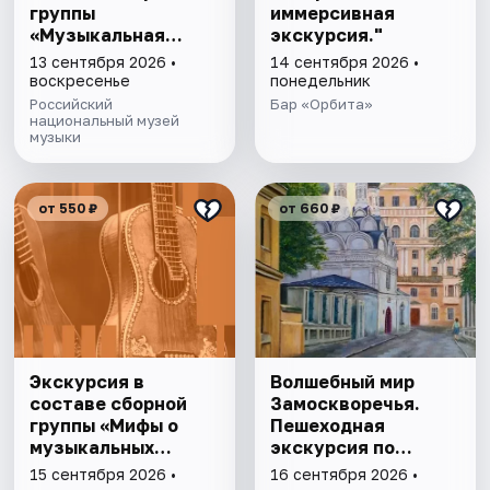
группы
иммерсивная
«Музыкальная
экскурсия."
эволюция: от
13 сентября 2026 •
14 сентября 2026 •
камней до
воскресенье
понедельник
нейросeти»
Российский
Бар «Орбита»
национальный музей
музыки
от 550 ₽
от 660 ₽
Экскурсия в
Волшебный мир
составе сборной
Замоскворечья.
группы «Мифы о
Пешеходная
музыкальных
экскурсия по
инструментах»
Москве
15 сентября 2026 •
16 сентября 2026 •