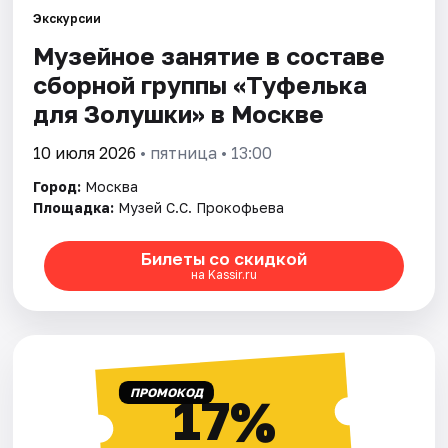
Экскурсии
Музейное занятие в составе
Города
сборной группы «Туфелька
Площадки
для Золушки» в Москве
Артисты
10 июля 2026
• пятница • 13:00
Город:
Москва
Рейтинги
Площадка:
Музей С.С. Прокофьева
Билеты со скидкой
на Kassir.ru
ПРОМОКОД
17%