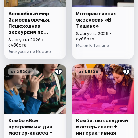
Волшебный мир
Интерактивная
Замоскворечья.
экскурсия «В
Пешеходная
Тишине»
экскурсия по
8 августа 2026 •
Москве
суббота
8 августа 2026 •
суббота
Музей В Тишине
Экскурсии по Москве
от 2 520 ₽
от 1 530 ₽
Комбо «Все
Комбо: шоколадный
программы»: два
мастер-класс +
мастер-класса +
интерактивная