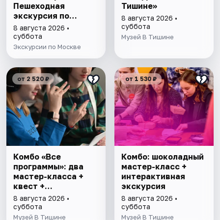
Пешеходная
Тишине»
экскурсия по
8 августа 2026 •
Москве
суббота
8 августа 2026 •
суббота
Музей В Тишине
Экскурсии по Москве
от 2 520 ₽
от 1 530 ₽
Комбо «Все
Комбо: шоколадный
программы»: два
мастер-класс +
мастер-класса +
интерактивная
квест +
экскурсия
интерактивная
8 августа 2026 •
8 августа 2026 •
экскурсия
суббота
суббота
Музей В Тишине
Музей В Тишине