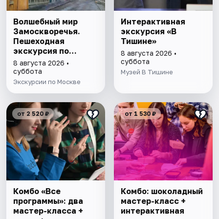
Волшебный мир
Интерактивная
Замоскворечья.
экскурсия «В
Пешеходная
Тишине»
экскурсия по
8 августа 2026 •
Москве
суббота
8 августа 2026 •
суббота
Музей В Тишине
Экскурсии по Москве
от 2 520 ₽
от 1 530 ₽
Комбо «Все
Комбо: шоколадный
программы»: два
мастер-класс +
мастер-класса +
интерактивная