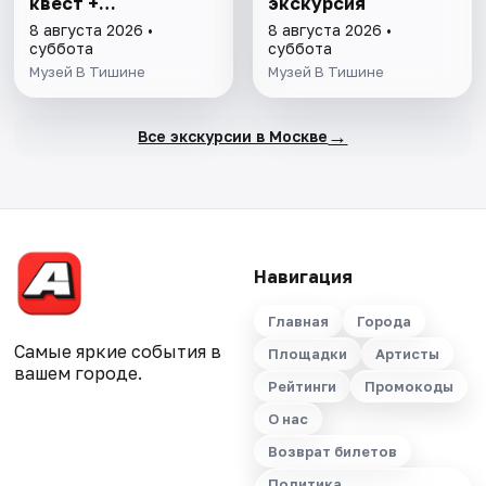
квест +
экскурсия
интерактивная
8 августа 2026 •
8 августа 2026 •
экскурсия
суббота
суббота
Музей В Тишине
Музей В Тишине
→
Все экскурсии в Москве
Навигация
Главная
Города
Самые яркие события в
Площадки
Артисты
вашем городе.
Рейтинги
Промокоды
О нас
Возврат билетов
Политика