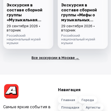
Экскурсия в
Экскурсия в
составе сборной
составе сборной
группы
группы «Мифы о
«Музыкальная
музыкальных
эволюция: от
инструментах»
29 сентября 2026 •
29 сентября 2026 •
камней до
вторник
вторник
нейросeти»
Российский
Российский
национальный музей
национальный музей
музыки
музыки
→
Все экскурсии в Москве
Навигация
Главная
Города
Самые яркие события в
Площадки
Артисты