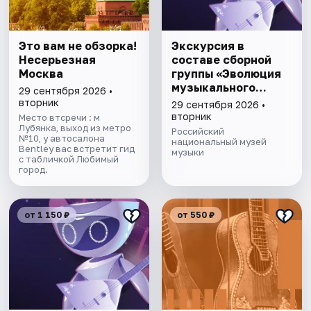
Это вам не обзорка!
Экскурсия в
Несерьезная
составе сборной
Москва
группы «Эволюция
музыкального
29 сентября 2026 •
талантa»
вторник
29 сентября 2026 •
вторник
Место втсречи : м
Лубянка, выход из метро
Российский
№10, у автосалона
национальный музей
Bentley вас встретит гид
музыки
с табличкой Любимый
город.
от 1 150 ₽
от 550 ₽