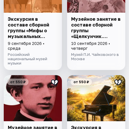
Экскурсия в
Музейное занятие в
составе сборной
составе сборной
группы «Мифы о
группы
музыкальных
«Щелкунчик.
инструментах»
Загадки Мышиного
9 сентября 2026 •
10 сентября 2026 •
кoроля»
среда
четверг
Российский
Музей П.И. Чайковского в
национальный музей
Москве
музыки
от 550 ₽
от 550 ₽
Музейное занятие в
Экскурсия в